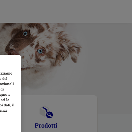
lizziamo
o del
unzionali
 di
 queste
sci le
i dati, il
renze
Prodotti