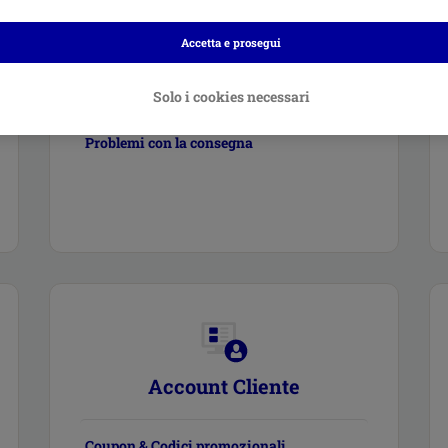
Informazioni sulla spedizione
Accetta e prosegui
Tracciamento dell’ordine
Solo i cookies necessari
Problemi con la consegna
Account Cliente
Coupon & Codici promozionali