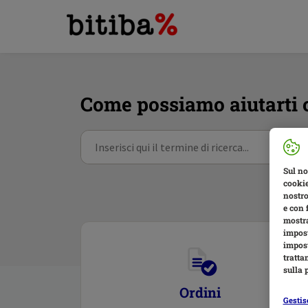
Come possiamo aiutarti 
Sul no
cookie
nostro
e con 
mostra
impost
impost
tratta
sulla 
Ordini
Gestis