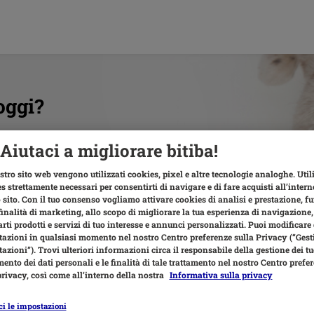
oggi?
Aiutaci a migliorare bitiba!
stro sito web vengono utilizzati cookies, pixel e altre tecnologie analoghe. Uti
s strettamente necessari per consentirti di navigare e di fare acquisti all’intern
 sito. Con il tuo consenso vogliamo attivare cookies di analisi e prestazione, f
finalità di marketing, allo scopo di migliorare la tua esperienza di navigazione,
rti prodotti e servizi di tuo interesse e annunci personalizzati. Puoi modificare
azioni in qualsiasi momento nel nostro Centro preferenze sulla Privacy (“Gesti
azioni”). Trovi ulteriori informazioni circa il responsabile della gestione dei tuo
mento dei dati personali e le finalità di tale trattamento nel nostro Centro prefe
privacy, così come all’interno della nostra
Informativa sulla privacy
Spedizioni
ci le impostazioni