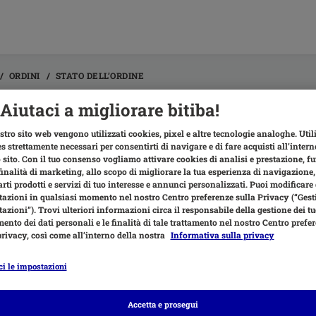
ORDINI
STATO DELL’ORDINE
Aiutaci a migliorare bitiba!
e posso tracciare il mio ordine?
stro sito web vengono utilizzati cookies, pixel e altre tecnologie analoghe. Uti
s strettamente necessari per consentirti di navigare e di fare acquisti all’intern
onitorare la spedizione del tuo ordine in qualunque momento grazie a
 sito. Con il tuo consenso vogliamo attivare cookies di analisi e prestazione, f
dine, oppure tramite il link presente sulla email di presa in consegna da
finalità di marketing, allo scopo di migliorare la tua esperienza di navigazione,
.
rti prodotti e servizi di tuo interesse e annunci personalizzati. Puoi modificare
azioni in qualsiasi momento nel nostro Centro preferenze sulla Privacy (“Gesti
rnativa, puoi monitorare lo stato del tuo ordine in qualsiasi momento
azioni”). Trovi ulteriori informazioni circa il responsabile della gestione dei tuo
.
mento dei dati personali e le finalità di tale trattamento nel nostro Centro prefe
privacy, così come all’interno della nostra
Informativa sulla privacy
 per il monitoraggio dell’ordine presente sulla email di evasione sará a
ente dopo le 18:00.
ci le impostazioni
Accetta e prosegui