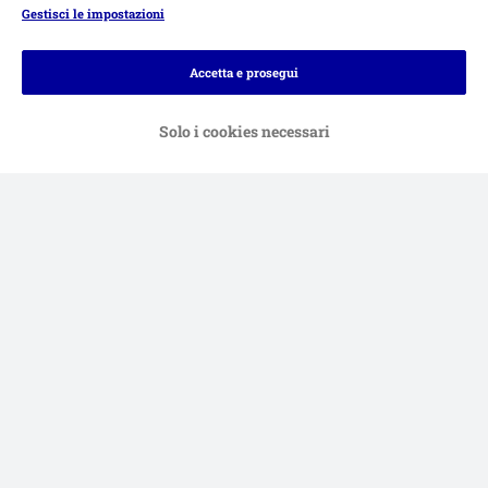
Gestisci le impostazioni
Modalità di pagamento
Accetta e prosegui
Solo i cookies necessari
Bonifico.
Contrassegno.
Consegna
Sicurezza
Aiuto & FAQ
Servizio Clienti
Atto sui servizi digitali
Condizioni di vendita
Informazioni legali
Privacy
Newsletter
Spese e tempi di consegna