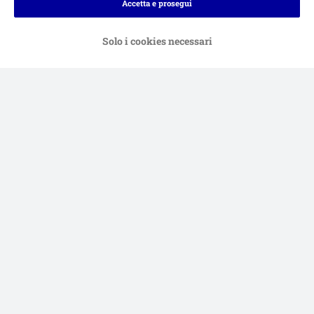
Accetta e prosegui
Solo i cookies necessari
Bonifico.
Contrassegno.
Consegna
Sicurezza
Aiuto & FAQ
Servizio Clienti
Atto sui servizi digitali
Condizioni di vendita
Informazioni legali
Privacy
Newsletter
Spese e tempi di consegna
Metodi di Pagamento
Modulo tipo di recesso
Disposizioni ambientali & smaltimento
Opt-out
Programma fedeltà
Sconti & Vantaggi
Dichiarazione di accessibilità