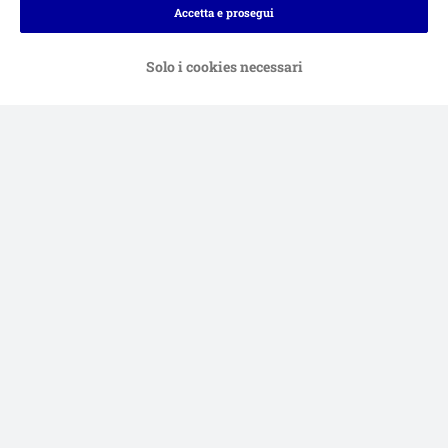
Accetta e prosegui
Solo i cookies necessari
Bonifico.
Contrassegno.
Consegna
Sicurezza
Aiuto & FAQ
Servizio Clienti
Atto sui servizi digitali
Condizioni di vendita
Informazioni legali
Privacy
Newsletter
Spese e tempi di consegna
Metodi di Pagamento
Modulo tipo di recesso
Disposizioni ambientali & smaltimento
Opt-out
Programma fedeltà
Sconti & Vantaggi