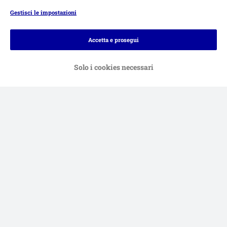
Gestisci le impostazioni
Modalità di pagamento
Accetta e prosegui
Solo i cookies necessari
Bonifico.
Contrassegno.
Consegna
Sicurezza
Aiuto & FAQ
Servizio Clienti
Atto sui servizi digitali
Condizioni di vendita
Informazioni legali
Privacy
Newsletter
Spese e tempi di consegna