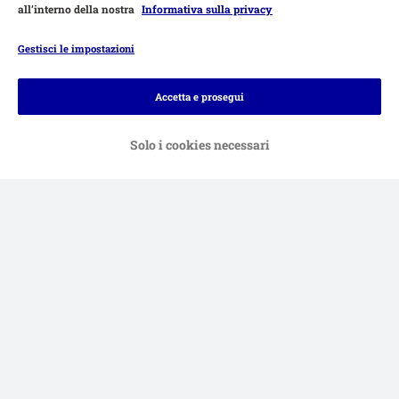
all’interno della nostra
Informativa sulla privacy
Gestisci le impostazioni
Modalità di pagamento
Accetta e prosegui
Solo i cookies necessari
Bonifico.
Contrassegno.
Consegna
Sicurezza
Aiuto & FAQ
Servizio Clienti
Atto sui servizi digitali